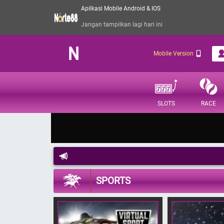
Apilkasi Mobile Android & IOS
Jangan tampilkan lagi hari ini
us
Mobile Version
Logo
SLOTS
RACE
SPORTS